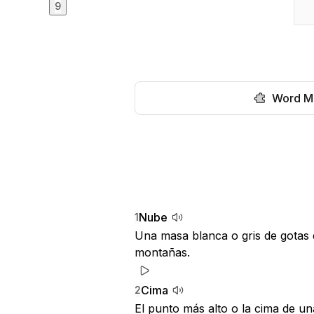
9
Word M
Nube
1
Una masa blanca o gris de gotas d
montañas.
Cima
2
El punto más alto o la cima de u