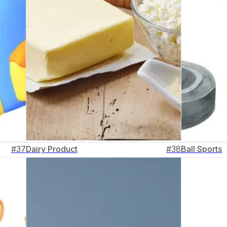
#
37
Dairy Product
#
38
Ball Sports