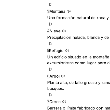
Montaña
3
Una formación natural de roca y 
Nieve
4
Precipitación helada, blanda y de
Refugio
5
Un edificio situado en la montaña
excursionistas como lugar para d
Árbol
6
Planta alta, de tallo grueso y r
bosques.
Cerca
7
Barrera o límite fabricado con m