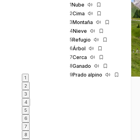
Nube
1
Cima
2
Montaña
3
Nieve
4
Refugio
5
Árbol
6
Cerca
7
Ganado
8
Prado alpino
9
1
2
3
4
5
6
7
8