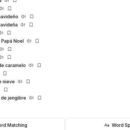
a
navideño
navideña
 Papá Noel
de caramelo
 nieve
de jengibre
rd Matching
Word Sp