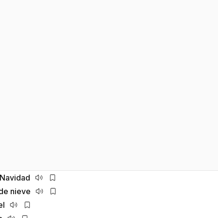
 Navidad
de nieve
el