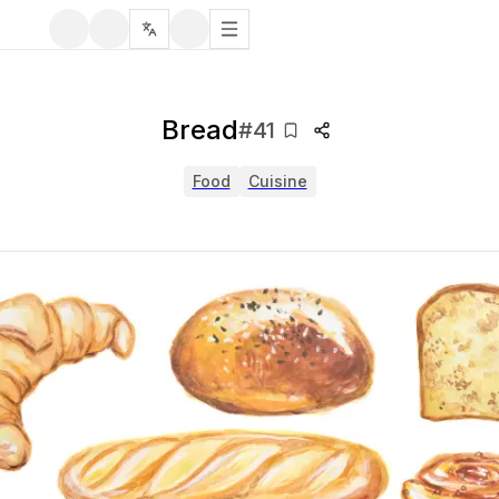
Bread
#
41
Food
Cuisine