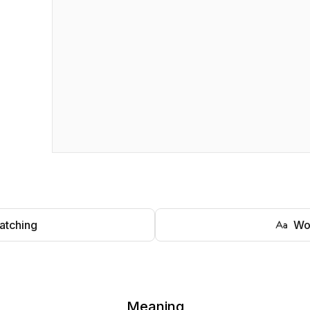
atching
Wo
Meaning