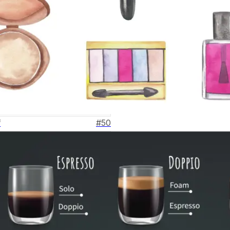
f
#
50