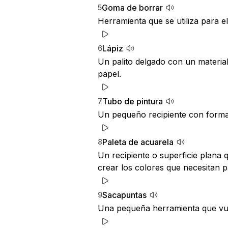
Goma de borrar
5
Herramienta que se utiliza para el
Lápiz
6
Un palito delgado con un material 
papel.
Tubo de pintura
7
Un pequeño recipiente con forma d
Paleta de acuarela
8
Un recipiente o superficie plana q
crear los colores que necesitan p
Sacapuntas
9
Una pequeña herramienta que vuelv