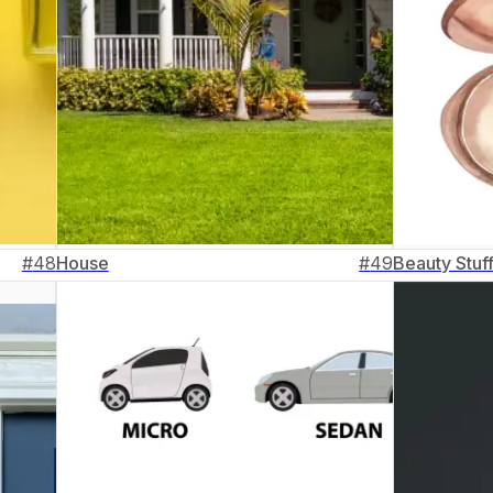
#
48
House
#
49
Beauty Stuf