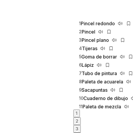
Pincel redondo
1
Pincel
2
Pincel plano
3
Tijeras
4
Goma de borrar
5
Lápiz
6
Tubo de pintura
7
Paleta de acuarela
8
Sacapuntas
9
Cuaderno de dibujo
10
Paleta de mezcla
11
1
2
3